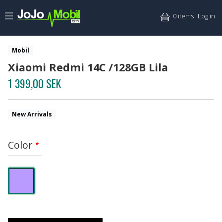
Skip to main content
Mitt
0 items
Log in
Mobil
Xiaomi Redmi 14C /128GB Lila
1 399,00 SEK
New Arrivals
Color