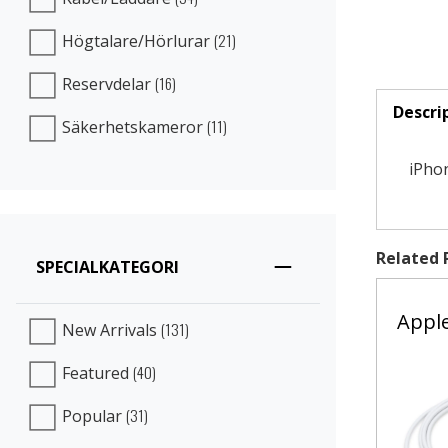
(21)
Högtalare/Hörlurar
(16)
Reservdelar
Descri
(11)
Säkerhetskameror
(active 
iPho
Related 
SPECIALKATEGORI
Apple
(131)
New Arrivals
(40)
Featured
(31)
Popular