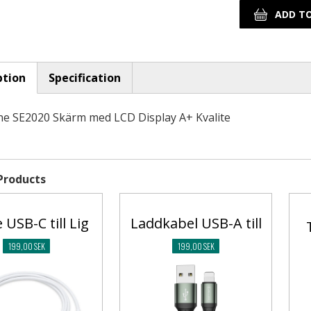
ption
Specification
tab)
ne SE2020 Skärm med LCD Display A+ Kvalite
Products
 USB-C till Lig
Laddkabel USB-A till
199,00 SEK
199,00 SEK