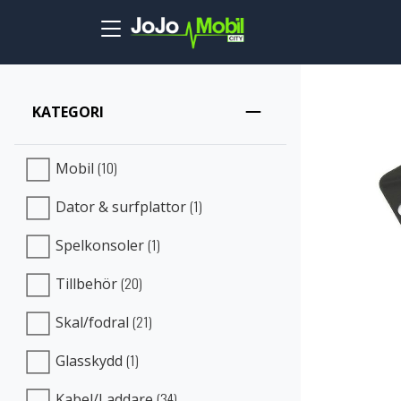
Skip to main content
KATEGORI
(10)
Mobil
(1)
Dator & surfplattor
(1)
Spelkonsoler
(20)
Tillbehör
(21)
Skal/fodral
(1)
Glasskydd
(34)
Kabel/Laddare