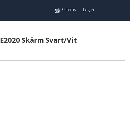
Mitt konto
0 items
Log in
E2020 Skärm Svart/Vit