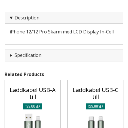
Description
iPhone 12/12 Pro Skärm med LCD Display In-Cell
Specification
Related Products
Laddkabel USB-A
Laddkabel USB-C
till
till
199,00 SEK
129,00 SEK