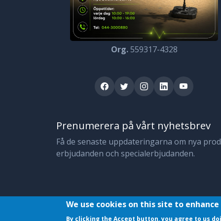
Org.
559317-4328
Prenumerera på vårt nyhetsbrev
Få de senaste uppdateringarna om nya produ
erbjudanden och specialerbjudanden.
We use cookies on this site to enhance
© 2023 JojoMobil. All rights reserved.
By clicking the Accept button, you agree to us do