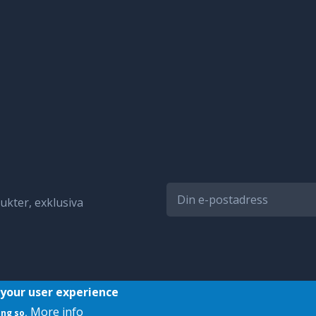
kter, exklusiva
 your user experience
More info
ing so.